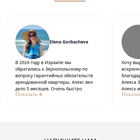
Elena Gorbacheva
В 2024 году в Израиле мы
Хочу вы
обратились к Зернопольскому по
искренн
вопросу гарантийных обязательств
благода
арендованной квартиры. Алекс вел
Алекса 
дело 5 месяцев. Очень быстро
Алексу 
Показать
Показа
отвечал, всегда был на связи. Со
професс
стороны адвоката мы получили:
протяже
Профессионализм. Знания. Четкость.
а за эт
Грамотность. Успешное завершение
стали д
дела. Эмпатию. Это ошеломляющий
результа
опыт и огромная человеческая
может е
помощь от Алекса. Спасибо
всегда 