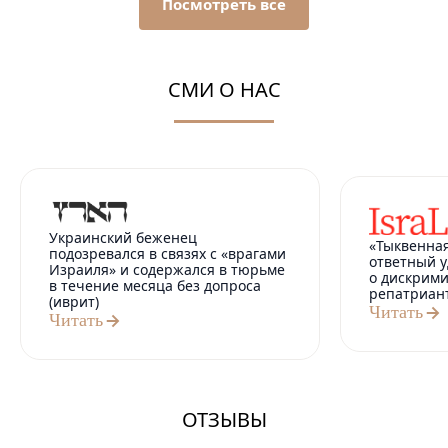
Посмотреть все
СМИ О НАС
Украинский беженец
«Тыквенная
подозревался в связях с «врагами
ответный у
Израиля» и содержался в тюрьме
о дискрим
в течение месяца без допроса
репатриан
(иврит)
Читать
Читать
ОТЗЫВЫ