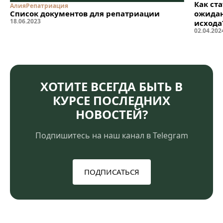
Как ст
Алия
Репатриация
Список документов для репатриации
ожидан
18
.
06
.
2023
исхода
02
.
04
.
202
ХОТИТЕ ВСЕГДА БЫТЬ В
КУРСЕ ПОСЛЕДНИХ
НОВОСТЕЙ?
Подпишитесь на наш канал в Telegram
ПОДПИСАТЬСЯ