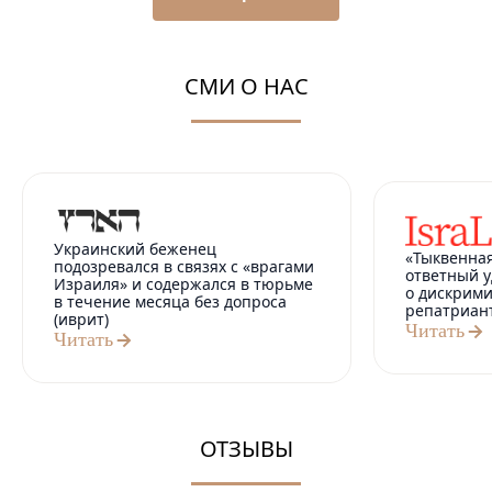
СМИ О НАС
Украинский беженец
«Тыквенная
подозревался в связях с «врагами
ответный у
Израиля» и содержался в тюрьме
о дискрим
в течение месяца без допроса
репатриан
(иврит)
Читать
Читать
ОТЗЫВЫ