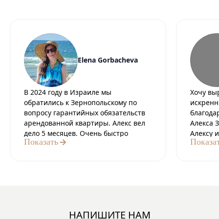
Elena Gorbacheva
В 2024 году в Израиле мы
Хочу вы
обратились к Зернопольскому по
искренн
вопросу гарантийных обязательств
благода
арендованной квартиры. Алекс вел
Алекса 
дело 5 месяцев. Очень быстро
Алексу 
Показать
Показа
отвечал, всегда был на связи. Со
професс
стороны адвоката мы получили:
протяже
Профессионализм. Знания. Четкость.
а за эт
Грамотность. Успешное завершение
стали д
дела. Эмпатию. Это ошеломляющий
результа
опыт и огромная человеческая
может е
помощь от Алекса. Спасибо
всегда 
НАПИШИТЕ НАМ
огромное. Я не была уверена, что за
ответств