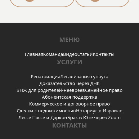
ответственность за свои решения.
Спасибо!
МЕНЮ
Главная
Команда
Видео
Статьи
Контакты
УСЛУГИ
Репатриация
Легализация супруга
Доказательство через ДНК
ВНЖ для родителей-неевреев
Семейное право
Абонентская поддержка
Коммерческое и договорное право
Сделки с недвижимостью
Нотариус в Израиле
Лессе Пассе и Даркон
Брак в Юте через Zoom
КОНТАКТЫ