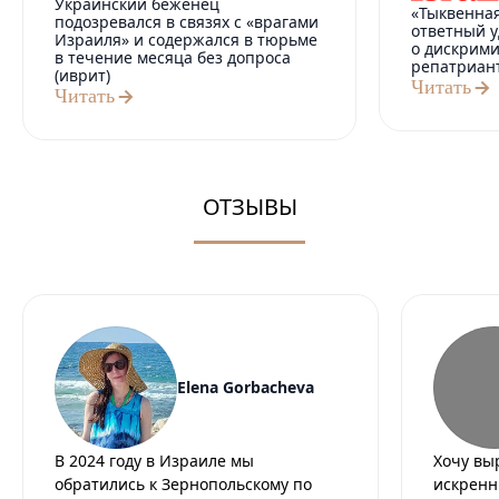
Украинский беженец
«Тыквенная
подозревался в связях с «врагами
ответный у
Израиля» и содержался в тюрьме
о дискрим
в течение месяца без допроса
репатриан
(иврит)
Читать
Читать
ОТЗЫВЫ
Elena Gorbacheva
В 2024 году в Израиле мы
Хочу вы
обратились к Зернопольскому по
искренн