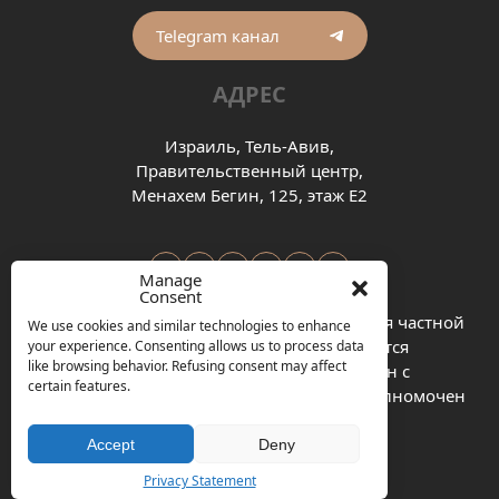
Telegram канал
АДРЕС
Израиль, Тель-Авив,
Правительственный центр,
Менахем Бегин, 125, этаж Е2
Manage
Consent
Политика конфиденциальности
© 2026 Alex Zernopolsky Law Office является частной
We use cookies and similar technologies to enhance
юридической фирмой. Он не является
your experience. Consenting allows us to process data
like browsing behavior. Refusing consent may affect
государственным органом, не связан с
certain features.
государственными учреждениями, не уполномочен
ими и не действует от их имени
Accept
Deny
Privacy Statement