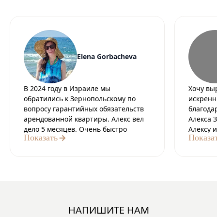
Elena Gorbacheva
В 2024 году в Израиле мы
Хочу вы
обратились к Зернопольскому по
искренн
вопросу гарантийных обязательств
благода
арендованной квартиры. Алекс вел
Алекса 
дело 5 месяцев. Очень быстро
Алексу 
Показать
Показа
отвечал, всегда был на связи. Со
професс
стороны адвоката мы получили:
протяже
Профессионализм. Знания. Четкость.
а за эт
Грамотность. Успешное завершение
стали д
дела. Эмпатию. Это ошеломляющий
результа
опыт и огромная человеческая
может е
помощь от Алекса. Спасибо
всегда 
НАПИШИТЕ НАМ
огромное. Я не была уверена, что за
ответств