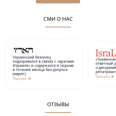
СМИ О НАС
Украинский беженец
«Тыквенная
подозревался в связях с «врагами
ответный у
Израиля» и содержался в тюрьме
о дискрим
в течение месяца без допроса
репатриан
(иврит)
Читать
Читать
ОТЗЫВЫ