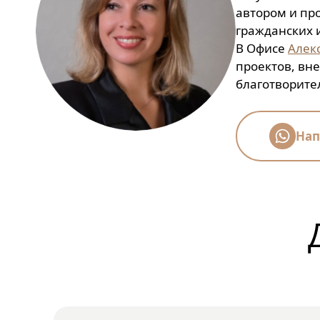
автором и пр
гражданских 
В Офисе
Алек
проектов, вн
благотворите
Нап