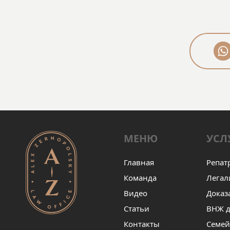
правильное решение в огромном
количестве информации. Человек,
которому можно доверять.
Высококвалифицированный
специалист, который постоянно
совершенствуется и берет
ответственность за свои решения.
Спасибо!
МЕНЮ
УСЛ
Главная
Репат
Команда
Легал
Видео
Доказ
Статьи
ВНЖ д
Контакты
Семей