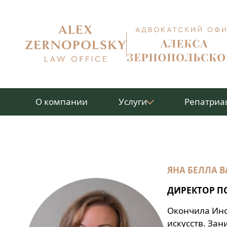
Перейти
к
содержимому
О компании
Услуги
Репатриа
ЯНА БЕЛЛА 
ДИРЕКТОР П
Окончила Инс
искусств. Зан