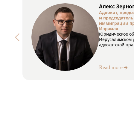
Алекс Зерно
Адвокат, предс
и председатель
иммиграции пр
Израиля
Юридическое об
Иерусалимском у
адвокатской пра
Read more