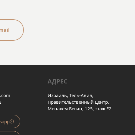
mail
АДРЕС
l.com
Израиль, Тель-Авив,
2
Правительственный центр,
Менахем Бегин, 125, этаж Е2
sapp