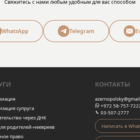
вам. Успехов и процветания всей
Свяжитесь с нами любым удобным для вас способом
команде.
WhatsApp
Telegram
E
УГИ
КОНТАКТЫ
риация
azernopolsky@gmai
+972 58-757-722
изация супруга
03-507-2777
ательство через ДНК
Написать в What
ля родителей-неевреев
ное право